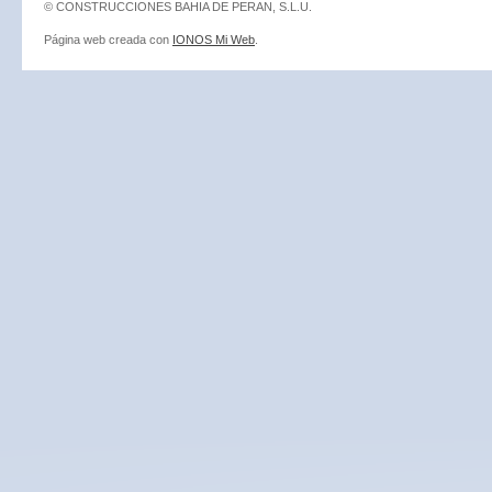
© CONSTRUCCIONES BAHIA DE PERAN, S.L.U.
Página web creada con
IONOS Mi Web
.